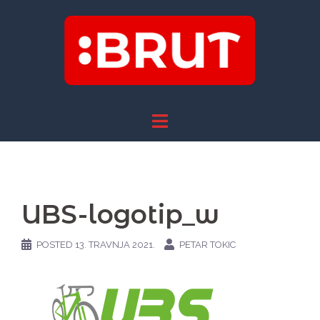
Skip
to
content
UBS-logotip_w
POSTED
13. TRAVNJA 2021.
PETAR TOKIC