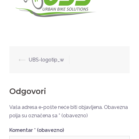
Post
⟵
UBS-logotip_w
navigation
Odgovori
Vaša adresa e-pošte neće biti objavljena.
Obavezna
polja su označena sa
* (obavezno)
Komentar
* (obavezno)