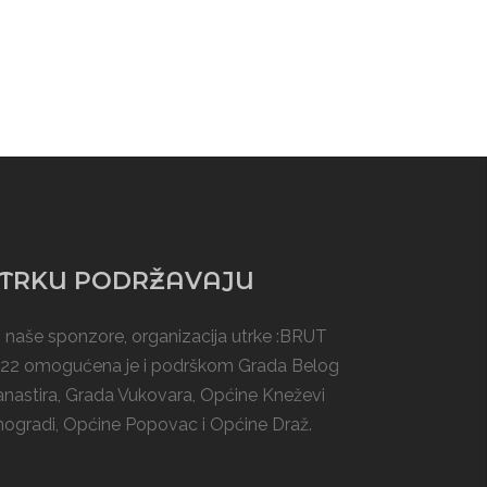
TRKU PODRŽAVAJU
 naše sponzore, organizacija utrke :BRUT
22 omogućena je i podrškom
Grada Belog
nastira
, Grada Vukovara, Općine Kneževi
nogradi,
Općine Popovac
i
Općine Draž
.