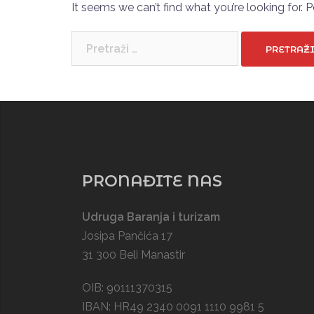
It seems we can’t find what you’re looking for. 
Pretraži:
PRONAĐITE NAS
Udruga Baranja i turizam
Josipa Pančića 17
31 300 Beli Manastir
OIB: 90111370315
IBAN: HR49 2340 0091 1110 9981 5