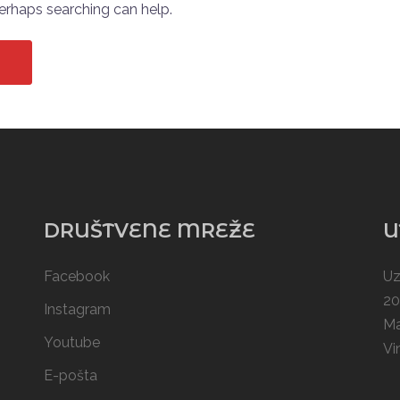
Perhaps searching can help.
DRUŠTVENE MREŽE
U
Facebook
Uz
20
Instagram
Ma
Youtube
Vi
E-pošta