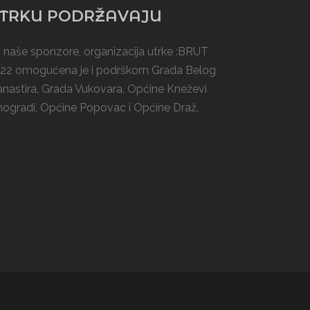
TRKU PODRŽAVAJU
 naše sponzore, organizacija utrke :BRUT
22 omogućena je i podrškom
Grada Belog
nastira
, Grada Vukovara, Općine Kneževi
nogradi,
Općine Popovac
i
Općine Draž
.