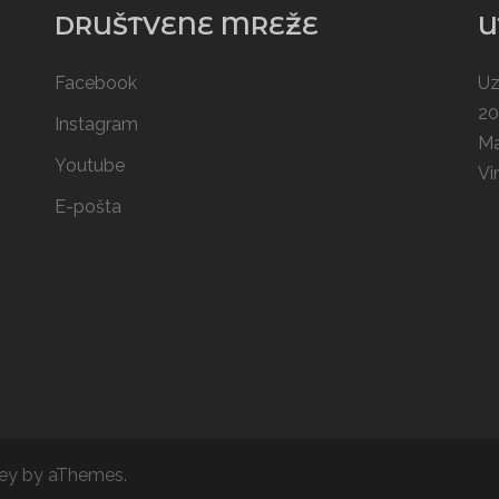
DRUŠTVENE MREŽE
U
Facebook
Uz
20
Instagram
Ma
Youtube
Vi
E-pošta
ey
by aThemes.