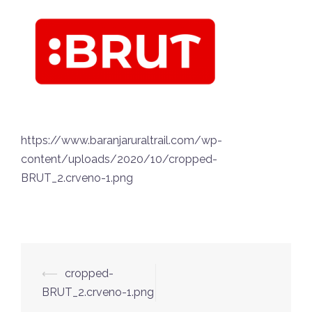
https://www.baranjaruraltrail.com/wp-
content/uploads/2020/10/cropped-
BRUT_2.crveno-1.png
Post
⟵
cropped-
navigation
BRUT_2.crveno-1.png