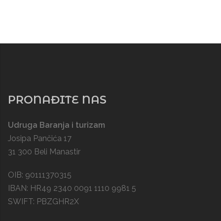
PRONAĐITE NAS
Udruga Baranja i turizam
Josipa Pančića 17
31 300 Beli Manastir
OIB: 90111370315
IBAN: HR49 2340 0091 1110 9981 5
SWIFT: PBZGHR2X