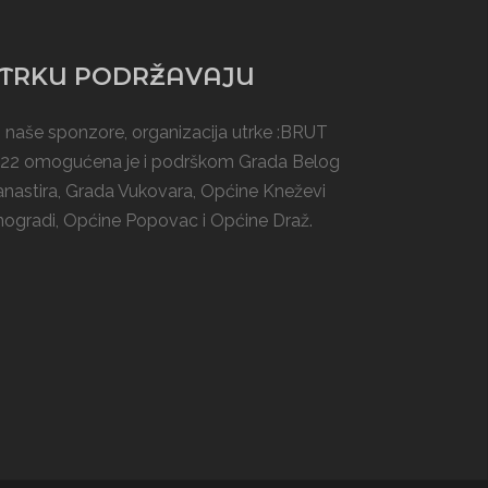
TRKU PODRŽAVAJU
 naše sponzore, organizacija utrke :BRUT
22 omogućena je i podrškom
Grada Belog
nastira
, Grada Vukovara, Općine Kneževi
nogradi,
Općine Popovac
i
Općine Draž
.