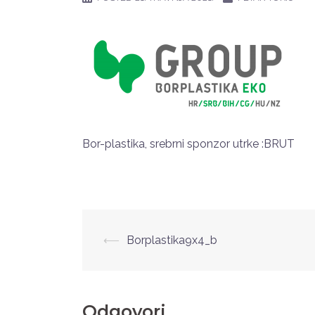
Bor-plastika, srebrni sponzor utrke :BRUT
Post
⟵
Borplastika9x4_b
navigation
Odgovori