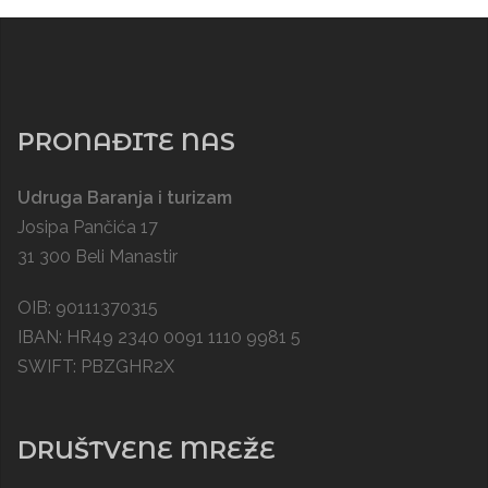
PRONAĐITE NAS
Udruga Baranja i turizam
Josipa Pančića 17
31 300 Beli Manastir
OIB: 90111370315
IBAN: HR49 2340 0091 1110 9981 5
SWIFT: PBZGHR2X
DRUŠTVENE MREŽE