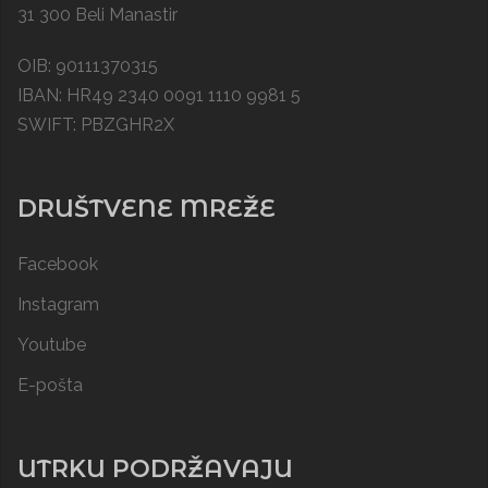
31 300 Beli Manastir
OIB: 90111370315
IBAN: HR49 2340 0091 1110 9981 5
SWIFT: PBZGHR2X
DRUŠTVENE MREŽE
Facebook
Instagram
Youtube
E-pošta
UTRKU PODRŽAVAJU