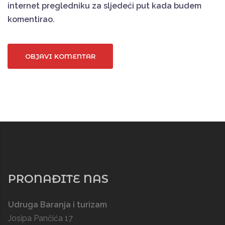
internet pregledniku za sljedeći put kada budem
komentirao.
PRONAĐITE NAS
Udruga Baranja i turizam
Josipa Pančića 17