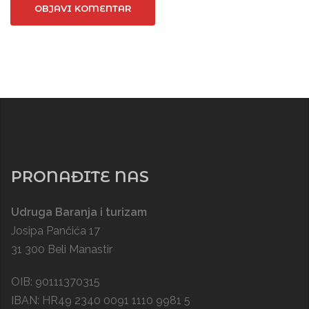
PRONAĐITE NAS
Udruga Baranja i turizam
Josipa Pančića 17
31 300 Beli Manastir
OIB: 90111370315
IBAN: HR49 2340 0091 1110 9981 5